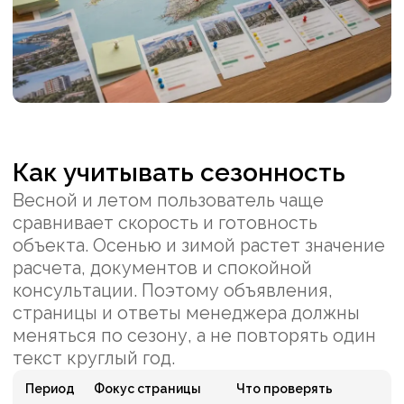
Какая посадочная страница
нужна
Страница должна быть не витриной всех
объектов, а фильтром спроса. Хорошо
работают блоки: район, бюджет, формат
покупки, документы, ограничения, кому
подходит направление, что происходит
после заявки.
Какие сомнения нужно
закрыть до формы
Покупатель недвижимости в Крыму часто
не готов сразу говорить с менеджером.
Ему нужно понять, насколько безопасна
сделка, какие документы будут на руках,
чем отличается район, какие расходы
появятся после покупки и как компания
ведет человека из другого региона.
Если эти вопросы не раскрыты на