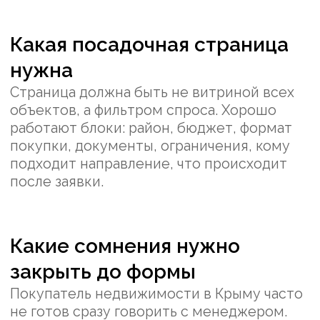
бюджет обозначен, откуда пришел
человек и что ему обещала страница. Если
этого нет, отдел продаж тратит первый
контакт на восстановление контекста.
Для Крыма особенно полезны статусы:
новый запрос, уточнен бюджет,
отправлена подборка, назначена
консультация, есть вопрос по
документам, отказ по району, отказ по
бюджету. Такие статусы помогают
улучшать рекламу не по догадкам, а по
реальным причинам отказов.
Как использовать материал
после публикации
Статью можно использовать как
объясняющий вход перед региональной
страницей. Человек читает не рекламное
обещание, а спокойный разбор: почему
для Крыма важны доверие, документы,
район и формат покупки. После этого
переход на страницу направления