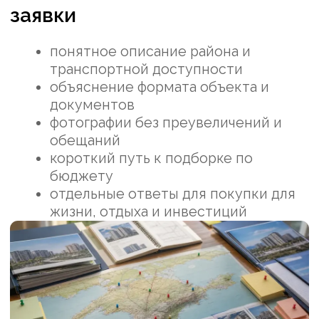
объекта. Осенью и зимой растет значение
расчета, документов и спокойной
консультации. Поэтому объявления,
страницы и ответы менеджера должны
меняться по сезону, а не повторять один
текст круглый год.
Период
Фокус страницы
Что проверять
весна-лето
быстрый выбор и район
наличие объектов и
скорость ответа
осень-зима
документы и расчет
доверие, ограничения,
сроки сделки
межсезонье
подборка и сравнение
причины отказов и
вопросы покупателей