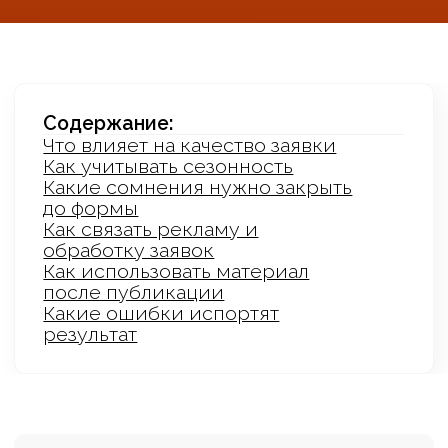
Недвижимость в Крыму покупают
осторожно. Пользователь чаще задает
вопросы о документах, районе, назначении
покупки и надежности компании. Если эти
вопросы не закрыть до формы, реклама
собирает много сомнений вместо
предметных заявок.
Для Крыма особенно важна упаковка
доверия. Покупатель может быть из
другого региона, не знать местный рынок
и сравнивать несколько направлений
отдыха или инвестиций. Поэтому страница
должна отвечать на вопросы раньше, чем
менеджер начнет разговор.
Что влияет на качество
заявки
понятное описание района и