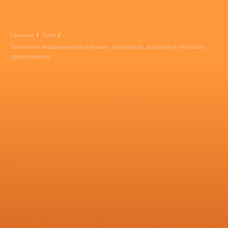
Главная
/
Блог
/
Заявки на недвижимость в Крыму: сезонность, доверие и упаковка
предложения
Маркетинг недвижимости
Заявки на недвижимость в
Крыму: сезонность,
доверие и упаковка