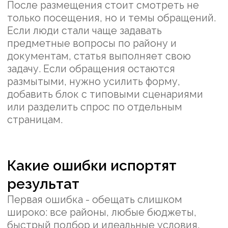
Я даю
согласие
а получение рекламных
рассылок и информационных писем
Оставить заявку
Нажимая «Оставить заявку» я даю
согласие
на обработку персональных
данных в соответствии с
Политикой
конфиденциальности
+7 (952) 109-91-77
Telegram
WhatsApp
ИП "Багратион Дмитрий Дмитриевич"
ИНН - 234505122475
ОГРНИП - 324237500003128