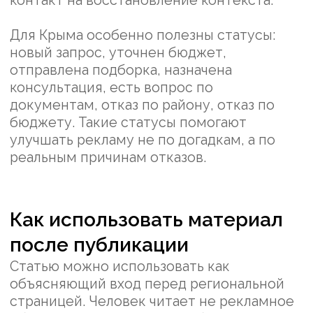
именно его ситуацию, а не просто
продает любой южный объект.
Четвертая ошибка - не связывать статью с
дальнейшим действием. После чтения
человеку нужно предложить понятный
путь: перейти к направлению Крыма,
запросить подборку, уточнить район или
задать вопрос по документам. Без этого
даже полезный материал остается
тупиком.
Пятая ошибка - не обновлять материал
после первых консультаций. Если
менеджеры слышат новые возражения, их
нужно переносить в страницу и статью:
так следующий читатель получает ответ
раньше, а компания меньше повторяет
одно и то же в звонках.