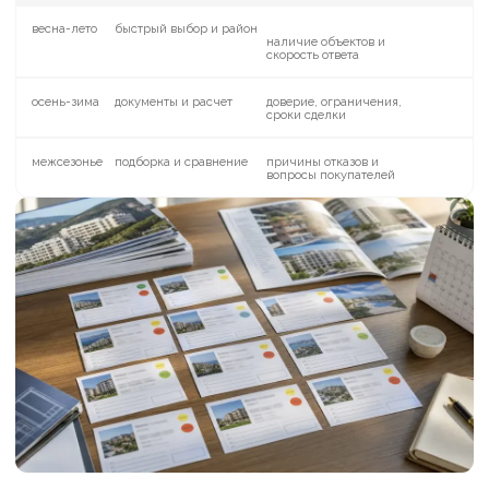
странице, человек оставляет заявку с
тревогой или не оставляет ее вовсе.
Поэтому в тексте и блоках страницы
должны быть не только преимущества, но
и спокойные объяснения: что можно
проверить, что зависит от объекта, какие
ограничения бывают и какой следующий
шаг предлагает компания.
Особенно важно не обещать
универсальное решение. Кому-то нужен
объект для отдыха, кому-то - для
переезда, кому-то - как вложение. У
каждого сценария разные вопросы. Чем
точнее страница различает эти сценарии,
тем меньше случайных обращений
попадает в работу менеджера.
Как связать рекламу и
обработку заявок
После формы заявка должна попадать в
понятный процесс. Менеджер должен
видеть, какой район интересен, какой