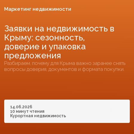
предложения
Разбираем, почему для Крыма важно заранее снять
вопросы доверия, документов и формата покупки.
14.06.2026
10 минут чтения
Курортная недвижимость
Содержание:
Что влияет на качество заявки
Как учитывать сезонность
Какие сомнения нужно закрыть
до формы
Как связать рекламу и
обработку заявок
Как использовать материал
после публикации
Какие ошибки испортят
результат