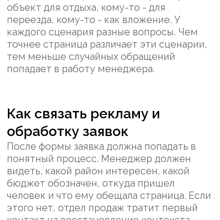
Какие ошибки испортят
результат
Первая ошибка - обещать слишком
широко: все районы, любые бюджеты,
быстрый подбор и идеальные условия.
Такой текст приводит людей с разными
ожиданиями, а менеджерам приходится
объяснять ограничения с нуля.
Вторая ошибка - скрывать сложные
вопросы. Для Крыма лучше честно
объяснять документы, сроки и
ограничения, чем оставлять их до звонка.
Чем спокойнее страница разбирает
сомнения, тем выше вероятность
предметного разговора.
Третья ошибка - переносить на Крым
общий текст про курортную
недвижимость. Здесь важно отдельно
объяснять регион, формат покупки,
документы, сезонность и доверие. Иначе
человек не видит, что компания понимает