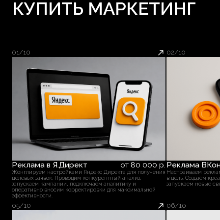
оперативно вносим корректировки для максимальной
эффективности.
05/10
06/10
Чат-бот в Telegram
от 50 000 р.
Продвижение на Ав
Создаём умных ботов с воронками и цепочками
Мониторим конкурентов, соз
сообщений. Интеграции с Instagram*, массовые
заявки под Ваш запрос. Для н
рассылки, сбор заявок — всё автоматизировано.
инструмент настройки трафика
09/10
10/10