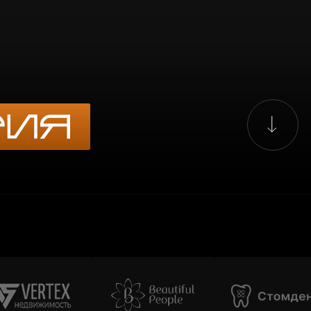
LET'S
GO!