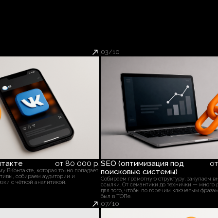
ссылки. От семантики до технички — много разных задач
Компл
для того, чтобы по горячим ключевым фразам Ваш сайт
был в ТОПе.
07/10
08/
ито
от 40 000 р.
Номера посетителей сайта
от 40 000 р.
Ауд
даем стратегию и приводим
Определим, кто заходит на Ваш сайт и сайты конкурентов.
Доста
ас Авито – прозрачный
Анализируем трафик, выявляем заявки и даже покажем,
и точ
, а не просто агрегатор.
кто звонил конкуренту.
анали