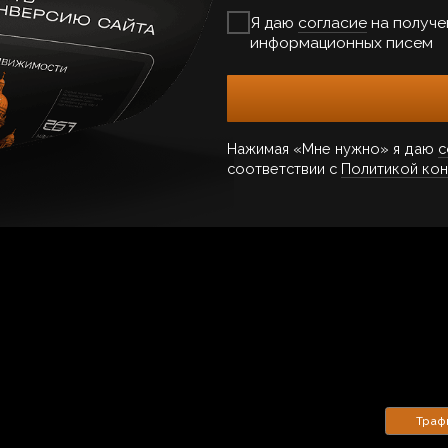
Трафик
Страте
03/10
04/1
от 80 000 р.
SEO (оптимизация под
от 70 000 р.
SMM
те, которая точно попадает
поисковые системы)
в со
бираем аудитории и
Собираем грамотную структуру, закупаем внешние
Продв
кой аналитикой.