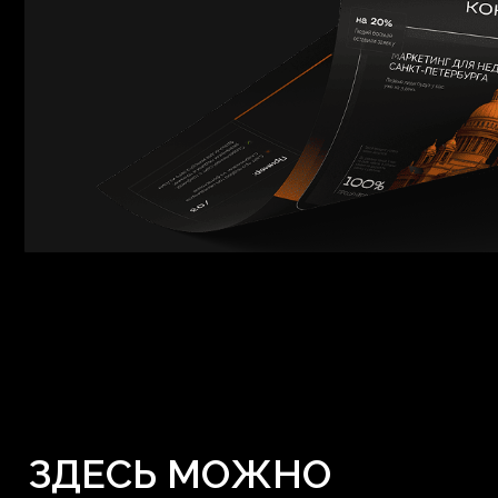
ЗДЕСЬ МОЖНО
КУПИТЬ МАРКЕТИНГ
01/10
02/10
Реклама в Я.Директ
от 80 000 р.
Реклама ВКонтакте
Жонглируем настройками Яндекс Директа для получения
Настраиваем рекламу ВКонтак
целевых заявок. Проводим конкурентный анализ,
в цель. Создаём креативы, со
запускаем кампании, подключаем аналитику и
запускаем новые связки с чёт