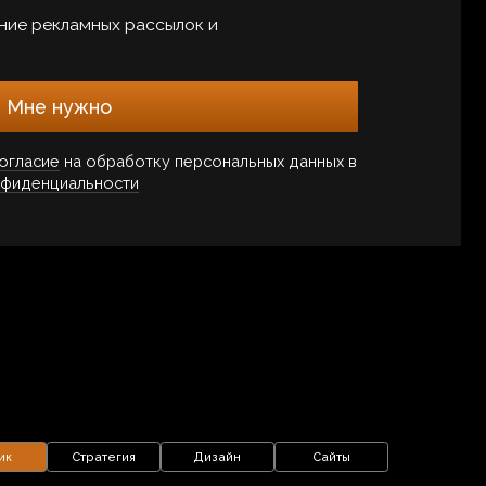
гия
Дизайн
Сайты
0
 (маркетинг
от 100 000 р.
ц. сетях)
игаем проекты в ВК, Telegram и других площадках.