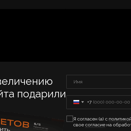
личению
 подарили
+7
Я согласен (а) с
политикой обработки п
свое
согласие
на обработку персональ
Я даю
согласие
на получение рекламны
информационных писем
Мне нужно
Нажимая «Мне нужно» я даю
согласие
на обр
соответствии с
Политикой конфиденциально