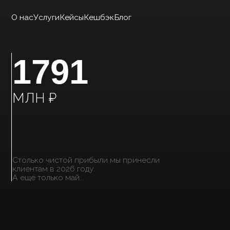
О нас
Услуги
Кейсы
Кешбэк
Блог
1791
МЛН ₽
Столько чистой прибыли мы принесли
клиентам в 2026 году.
А еще только май...