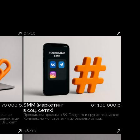
ексно – от стратегии до реальных заявок.
10
ио-рассылка
от 50 000 р.
вим Ваше предложение в формате аудио — быстро
но в цель. Подбираем базы, настраиваем отправку и
зируем результат.