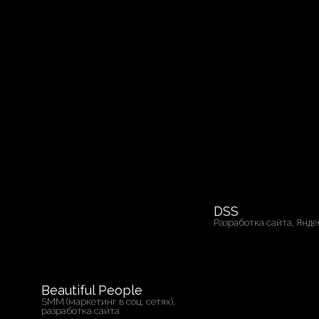
С
Ра
DSS
Разработка сайта, Яндекс Директ
Beautiful People
SMM (маркетинг в соц. сетях),
разработка сайта