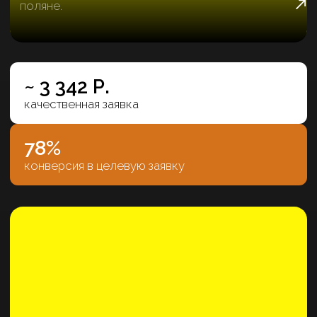
ЮДВ
Одно из самых результативных агентств
недвижимости в Сочи. Неоднократный
победитель конкурсов по продажам от
застройщиков.
~ 5 584 Р.
качественная заявка
>
200 МЛН
комиссии заработали с наших заявок