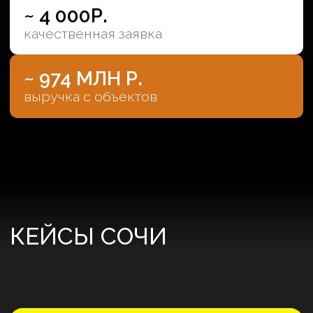
VERTEX
Агентство недвижимости и застройщик на
территории Большого Сочи, отель в Красной
поляне.
~ 3 342 Р.
качественная заявка
78%
конверсия в целевую заявку