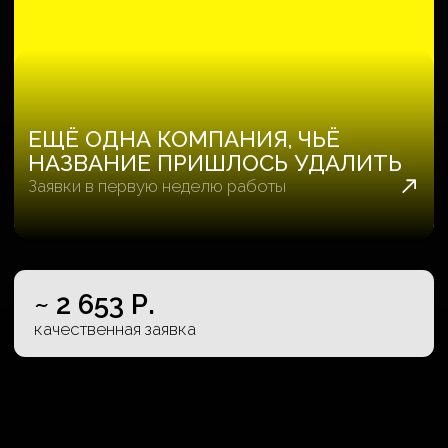
~ 983 МЛН Р.
выручка с объектов
КОРСАКОВ
Гостиничный комплекс с камерной
атмосферой диджитал-роскоши
~ 4 542 Р.