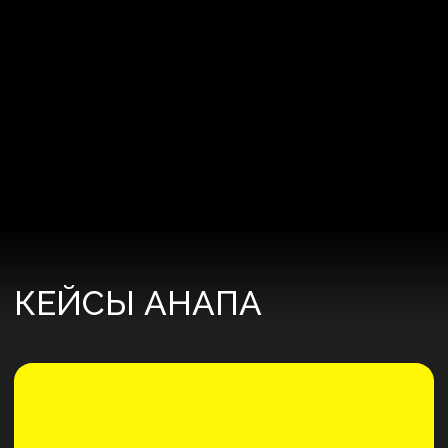
качественная заявка
~ 623 МЛН Р.
выручка с объектов
КИПАРИС
Жилой комплекс у моря
в окружении реликтовых лесов
~4 092 Р.