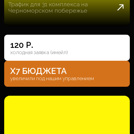
~ 163 МЛН Р.
выручка с объектов
НИКОЛАЙ 1
Hotel & SPA с сервисом
первого класса
~ 4 574 Р.
качественная заявка