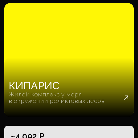
как наши клиенты об этом расскажут
Екатерина Трапезникова
Даниил По
Kalinka
DSS
Недвижимость в Санкт-Петербурге
Автоподбор и импорт 
НЕ РАБОТАЛИ СО
СБЕРОМ, НО ...