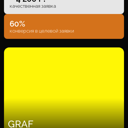
~ 447 МЛН Р.
выручка с объектов
SUN GARDEN
Жилой комплекс в 5 минутах от моря
~ 3 431 Р.
качественная заявка