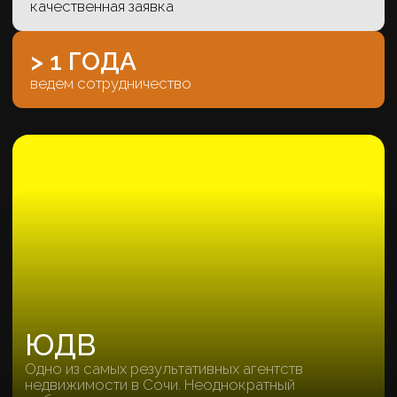
GRAF
Трафик для 31 комплекса на
Черноморском побережье
120 Р.
холодная заявка (имейл)
Х7 БЮДЖЕТА
увеличили под нашим управлением