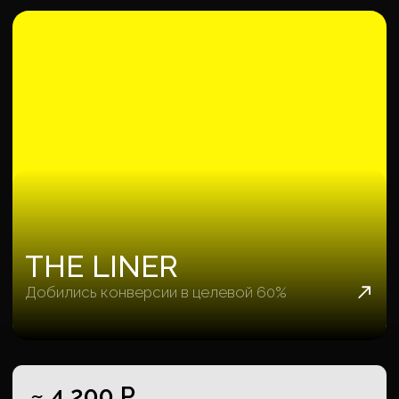
выручка с объектов
МОРЕГРАД
Гостиничный проект с
собственным пляжем
~ 4 791 Р.
качественная заявка