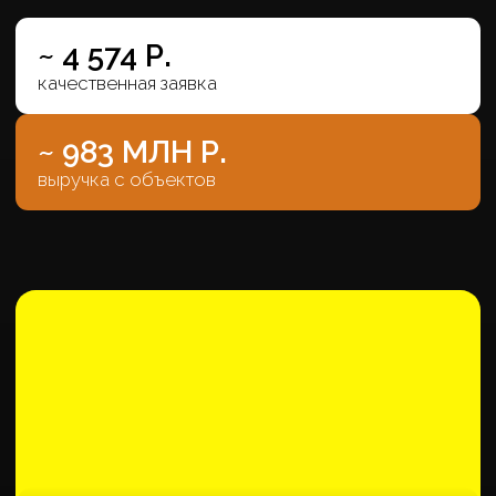
Первый 5* отельный комплекс на
побережье Крыма
~ 5 056 Р.
качественная заявка
913
объектов продано
ПТИЦА
Санаторно-курортный комплекс