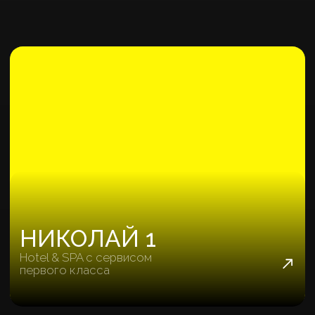
НОВАЯ ЛИВАДИЯ
Премиальные квартиры на южном берегу
Крыма
~ 3 169 Р.
качественная заявка
346
объектов продано
BERIY PALACE