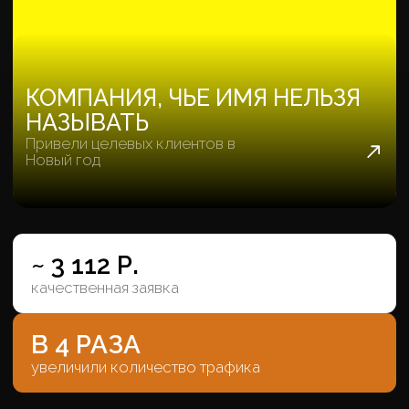
КЕЙСЫ АНАПА
ЛУЧИ
Гостиничный комплекс в новом
курорте Анапы
~5 350Р.
качественная заявка
~ 726 МЛН Р.