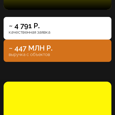
TEMPO
Курортный кластер на 1-ой береговой линии
~ 3 540 Р.
качественная заявка
714
объектов продано