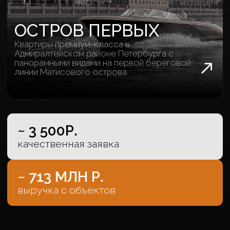
СЕВЕРНАЯ КОРОНА
Премиальный жилой комплекс на
пересечении Каменноостровского
проспекта и набережной
реки Карповки.
~ 4 000Р.
качественная заявка
~ 974 МЛН Р.
выручка с объектов
КЕЙСЫ СОЧИ