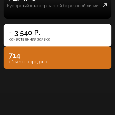
+7 (952) 109-91-77
Telegram
WhatsApp
ИП "Багратион Дмитрий Дмитриевич"
ИНН - 234505122475
ОГРНИП - 324237500003128
d-bagration@mail.ru
Пользовательское соглашение
Политика конфиденциальности
Согласие на обработку персональных данных
Согласие на получение рекламной рассылки